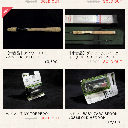
¥2,500
SOLD OUT
¥2,500
SOLD OUT
【中古品】ダイワ TD-S
【中古品】ダイワ シルバーク
Zero ZR601LFS-I
リーク-X SC-692ULRS-T
¥3,300
¥8,000
SOLD OUT
ヘドン TINY TORPEDO
ヘドン BABY ZARA SPOOK
#0365 OLD HEDDON
¥1,500
SOLD OUT
¥2,500