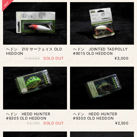
ヘドン 210 サーフェイス OLD
ヘドン JOINTED TADPOLLY
HEDDON
#9015 OLD HEDDON
¥16,500
SOLD OUT
¥3,000
ヘドン HEDD HUNTER
ヘドン HEDD HUNTER
#9305 OLD HEDDON
#9300 OLD HEDDON
¥2,750
SOLD OUT
¥2,500