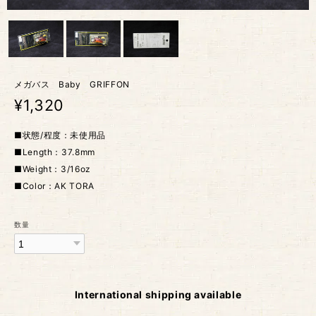
メガバス Baby GRIFFON
¥1,320
■状態/程度：未使用品
■Length：37.8mm
■Weight：3/16oz
■Color：AK TORA
数量
International shipping available